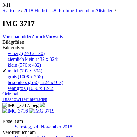
3/11
Startseite
/
2018 Herbst 1.-8. Prüfung Jugend in Altstetten
/
IMG 3717
Vorschaubilder
Zurück
Vorwärts
Bildgrößen
Bildgrößen
winzig
(240 x 180)
ziemlich klein
(432 x 324)
klein
(576 x 432)
✔
mittel
(792 x 594)
groß
(1008 x 756)
besonders groß
(1224 x 918)
sehr groß
(1656 x 1242)
Original
Diashow
Herunterladen
Erstellt am
Samstag, 24. November 2018
Veröffentlicht am