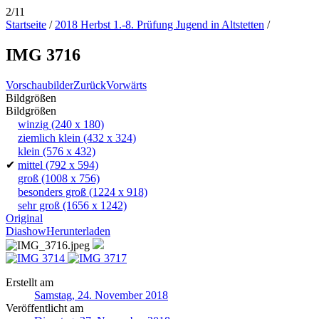
2/11
Startseite
/
2018 Herbst 1.-8. Prüfung Jugend in Altstetten
/
IMG 3716
Vorschaubilder
Zurück
Vorwärts
Bildgrößen
Bildgrößen
winzig
(240 x 180)
ziemlich klein
(432 x 324)
klein
(576 x 432)
✔
mittel
(792 x 594)
groß
(1008 x 756)
besonders groß
(1224 x 918)
sehr groß
(1656 x 1242)
Original
Diashow
Herunterladen
Erstellt am
Samstag, 24. November 2018
Veröffentlicht am