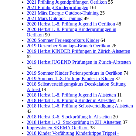
2021 Frühling Jugendprüfungen Oerlikon
55
2021 Frühling Kinderprüfungen
161
2021 März Energie Outdoor-Training
25
2021 März Outdoor-Training
49
2020 Herbst 1.-8. Prüfung Jugend in Oerlikon
48
2020 Herbst 1.-8. Prüfung Kinderprüfungen in
Oerlikon
90
2020 Sommer Feriensportkurs Kinder
64
2019 Dezember Sonntags-Brunch Oerlikon
26
2019 Herbst KINDER Prüfungen in Zürich-Altstetten
62
2019 Herbst JUGEND Prüfungen in Zürich-Altstetten
54
2019 Sommer Kinder Feriensportkurs in Oerlikon
74
2019 Sommer 1.-8. Prüfung Kinder in Kloten
37
2018 Selbstverteidigungskurs Deeskalation Stiftung
Altried
19
2018 Herbst 1.-8. Prüfung Jugend in Altstetten
11
2018 Herbst 1.-8. Prüfung Kinder in Altesttten
35
2018 Herbst 1.-6. Prüfung Selbstverteidigung Altstetten
42
2018 Herbst 3.-6. Stockprüfung in Altstetten
20
2018 Herbst 1.+2. Stockprüfung in ZH-Altstetten
37
Impressionen SKEMA Oerlikon
38
2018 Kinder Vorführung Kinderkrippe Trippel -