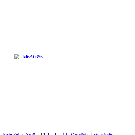
Erste Seite
|
Zurück
|
1
2
3
4
...
13
|
Vorwärts
|
Letzte Seite