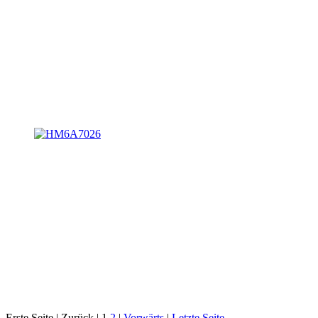
Erste Seite |
Zurück |
1
2
|
Vorwärts
|
Letzte Seite