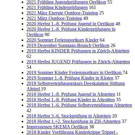
2021 Frühling Jugendprüfungen Oerlikon
55
2021 Frühling Kinderprüfungen
161
2021 März Energie Outdoor-Training
25
2021 März Outdoor-Training
49
2020 Herbst 1.-8. Prüfung Jugend in Oerlikon
48
2020 Herbst 1.-8. Prüfung Kinderprüfungen in
Oerlikon
90
2020 Sommer Feriensportkurs Kinder
64
2019 Dezember Sonntags-Brunch Oerlikon
26
2019 Herbst KINDER Prüfungen in Zürich-Altstetten
62
2019 Herbst JUGEND Prüfungen in Zürich-Altstetten
54
2019 Sommer Kinder Feriensportkurs in Oerlikon
74
2019 Sommer 1.-8. Prüfung Kinder in Kloten
37
2018 Selbstverteidigungskurs Deeskalation Stiftung
Altried
19
2018 Herbst 1.-8. Prüfung Jugend in Altstetten
11
2018 Herbst 1.-8. Prüfung Kinder in Altesttten
35
2018 Herbst 1.-6. Prüfung Selbstverteidigung Altstetten
42
2018 Herbst 3.-6. Stockprüfung in Altstetten
20
2018 Herbst 1.+2. Stockprüfung in ZH-Altstetten
37
Impressionen SKEMA Oerlikon
38
2018 Kinder Vorführung Kinderkrippe Trippel -