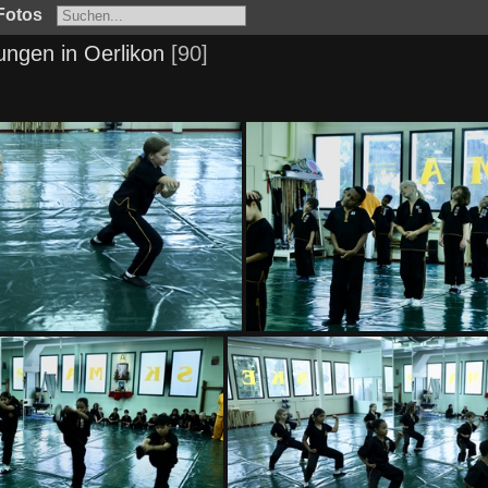
Fotos
ungen in Oerlikon
90
HM6A3653
HM6A3546