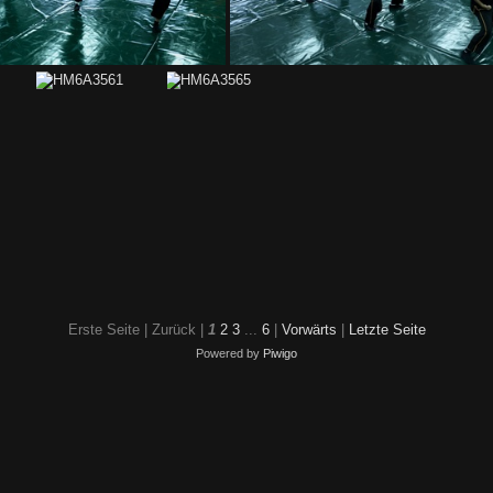
HM6A3647
HM6A3646
Erste Seite |
Zurück |
1
2
3
...
6
|
Vorwärts
|
Letzte Seite
Powered by
Piwigo
8
HM6A3561
HM6A3565