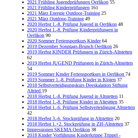
2021 Frühling Jugendprüfungen Oerlikon
55
2021 Frühling Kinderprüfungen
161
2021 März Energie Outdoor-Training
25
2021 März Outdoor-Training
49
2020 Herbst 1.-8. Prüfung Jugend in Oerlikon
48
2020 Herbst 1.-8. Prüfung Kinderprüfungen in
Oerlikon
90
2020 Sommer Feriensportkurs Kinder
64
2019 Dezember Sonntags-Brunch Oerlikon
26
2019 Herbst KINDER Prüfungen in Zürich-Altstetten
62
2019 Herbst JUGEND Prüfungen in Zürich-Altstetten
54
2019 Sommer Kinder Feriensportkurs in Oerlikon
74
2019 Sommer 1.-8. Prüfung Kinder in Kloten
37
2018 Selbstverteidigungskurs Deeskalation Stiftung
Altried
19
2018 Herbst 1.-8. Prüfung Jugend in Altstetten
11
2018 Herbst 1.-8. Prüfung Kinder in Altesttten
35
2018 Herbst 1.-6. Prüfung Selbstverteidigung Altstetten
42
2018 Herbst 3.-6. Stockprüfung in Altstetten
20
2018 Herbst 1.+2. Stockprüfung in ZH-Altstetten
37
Impressionen SKEMA Oerlikon
38
2018 Kinder Vorführung Kinderkrippe Trippel -