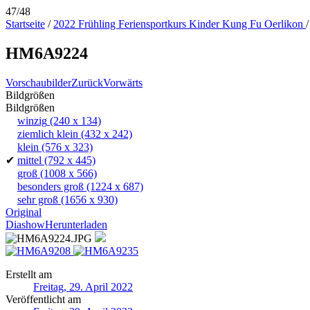
47/48
Startseite
/
2022 Frühling Feriensportkurs Kinder Kung Fu Oerlikon
/
HM6A9224
Vorschaubilder
Zurück
Vorwärts
Bildgrößen
Bildgrößen
winzig
(240 x 134)
ziemlich klein
(432 x 242)
klein
(576 x 323)
✔
mittel
(792 x 445)
groß
(1008 x 566)
besonders groß
(1224 x 687)
sehr groß
(1656 x 930)
Original
Diashow
Herunterladen
Erstellt am
Freitag, 29. April 2022
Veröffentlicht am