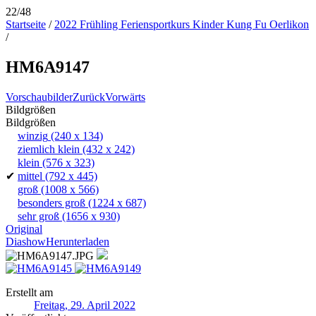
22/48
Startseite
/
2022 Frühling Feriensportkurs Kinder Kung Fu Oerlikon
/
HM6A9147
Vorschaubilder
Zurück
Vorwärts
Bildgrößen
Bildgrößen
winzig
(240 x 134)
ziemlich klein
(432 x 242)
klein
(576 x 323)
✔
mittel
(792 x 445)
groß
(1008 x 566)
besonders groß
(1224 x 687)
sehr groß
(1656 x 930)
Original
Diashow
Herunterladen
Erstellt am
Freitag, 29. April 2022