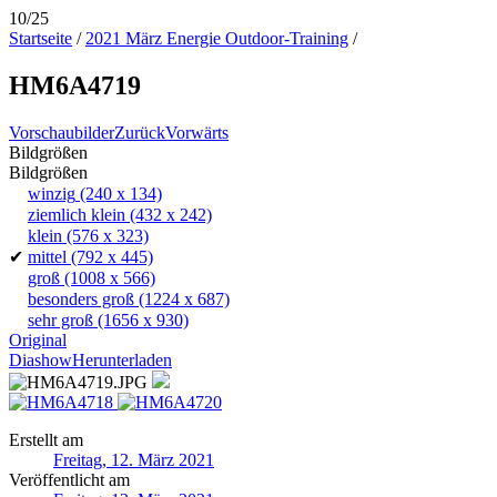
10/25
Startseite
/
2021 März Energie Outdoor-Training
/
HM6A4719
Vorschaubilder
Zurück
Vorwärts
Bildgrößen
Bildgrößen
winzig
(240 x 134)
ziemlich klein
(432 x 242)
klein
(576 x 323)
✔
mittel
(792 x 445)
groß
(1008 x 566)
besonders groß
(1224 x 687)
sehr groß
(1656 x 930)
Original
Diashow
Herunterladen
Erstellt am
Freitag, 12. März 2021
Veröffentlicht am