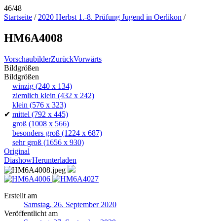
46/48
Startseite
/
2020 Herbst 1.-8. Prüfung Jugend in Oerlikon
/
HM6A4008
Vorschaubilder
Zurück
Vorwärts
Bildgrößen
Bildgrößen
winzig
(240 x 134)
ziemlich klein
(432 x 242)
klein
(576 x 323)
✔
mittel
(792 x 445)
groß
(1008 x 566)
besonders groß
(1224 x 687)
sehr groß
(1656 x 930)
Original
Diashow
Herunterladen
Erstellt am
Samstag, 26. September 2020
Veröffentlicht am