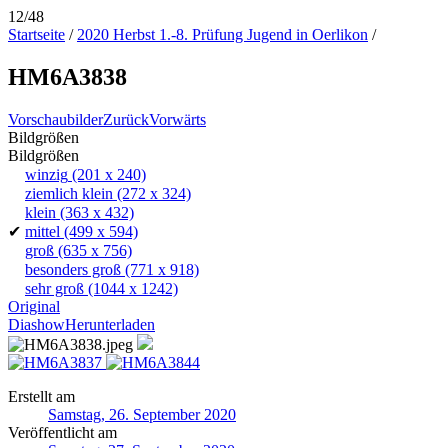
12/48
Startseite
/
2020 Herbst 1.-8. Prüfung Jugend in Oerlikon
/
HM6A3838
Vorschaubilder
Zurück
Vorwärts
Bildgrößen
Bildgrößen
winzig
(201 x 240)
ziemlich klein
(272 x 324)
klein
(363 x 432)
✔
mittel
(499 x 594)
groß
(635 x 756)
besonders groß
(771 x 918)
sehr groß
(1044 x 1242)
Original
Diashow
Herunterladen
Erstellt am
Samstag, 26. September 2020
Veröffentlicht am