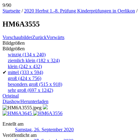
9/90
Startseite
/
2020 Herbst 1.-8. Prüfung Kinderprüfungen in Oerlikon
/
HM6A3555
Vorschaubilder
Zurück
Vorwärts
Bildgrößen
Bildgrößen
winzig
(134 x 240)
ziemlich klein
(182 x 324)
klein
(242 x 432)
✔
mittel
(333 x 594)
groß
(424 x 756)
besonders groß
(515 x 918)
sehr groß
(697 x 1242)
Original
Diashow
Herunterladen
Erstellt am
Samstag, 26. September 2020
Veröffentlicht am