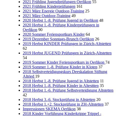
2021 Frühling Jugendprüfungen Oerlikon
55
2021 Frühling Kinderprüfungen
161
2021 März Energie Outdoor-Training
25
2021 März Outdoor-Training
49
2020 Herbst 1.-8. Prüfung Jugend in Oerlikon
48
2020 Herbst 1.-8. Prüfung Kinderprüfungen in
Oerlikon
90
2020 Sommer Feriensportkurs Kinder
64
2019 Dezember Sonntags-Brunch Oerlikon
26
2019 Herbst KINDER Prüfungen in Zürich-Altstetten
62
2019 Herbst JUGEND Prüfungen in Zürich-Altstetten
54
2019 Sommer Kinder Feriensportkurs in Oerlikon
74
2019 Sommer 1.-8. Prüfung Kinder in Kloten
37
2018 Selbstverteidigungskurs Deeskalation Stiftung
Altried
19
2018 Herbst 1.-8. Prüfung Jugend in Altstetten
11
2018 Herbst 1.-8. Prüfung Kinder in Altesttten
35
2018 Herbst 1.-6. Prüfung Selbstverteidigung Altstetten
42
2018 Herbst 3.-6. Stockprüfung in Altstetten
20
2018 Herbst 1.+2. Stockprüfung in ZH-Altstetten
37
Impressionen SKEMA Oerlikon
38
2018 Kinder Vorführung Kinderkrippe Trippel -