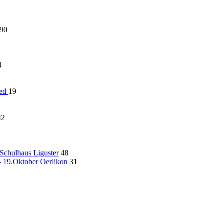
90
2
4
ied
19
42
Schulhaus Liguster
48
 19.Oktober Oerlikon
31