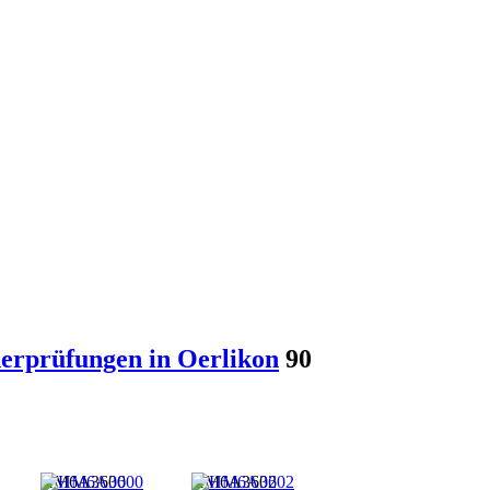
derprüfungen in Oerlikon
90
HM6A3600
HM6A3602