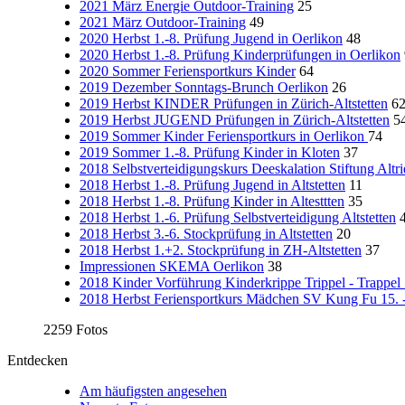
2021 März Energie Outdoor-Training
25
2021 März Outdoor-Training
49
2020 Herbst 1.-8. Prüfung Jugend in Oerlikon
48
2020 Herbst 1.-8. Prüfung Kinderprüfungen in Oerlikon
2020 Sommer Feriensportkurs Kinder
64
2019 Dezember Sonntags-Brunch Oerlikon
26
2019 Herbst KINDER Prüfungen in Zürich-Altstetten
6
2019 Herbst JUGEND Prüfungen in Zürich-Altstetten
5
2019 Sommer Kinder Feriensportkurs in Oerlikon
74
2019 Sommer 1.-8. Prüfung Kinder in Kloten
37
2018 Selbstverteidigungskurs Deeskalation Stiftung Altr
2018 Herbst 1.-8. Prüfung Jugend in Altstetten
11
2018 Herbst 1.-8. Prüfung Kinder in Altesttten
35
2018 Herbst 1.-6. Prüfung Selbstverteidigung Altstetten
2018 Herbst 3.-6. Stockprüfung in Altstetten
20
2018 Herbst 1.+2. Stockprüfung in ZH-Altstetten
37
Impressionen SKEMA Oerlikon
38
2018 Kinder Vorführung Kinderkrippe Trippel - Trappel 
2018 Herbst Feriensportkurs Mädchen SV Kung Fu 15. -
2259 Fotos
Entdecken
Am häufigsten angesehen