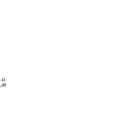
41
n
48